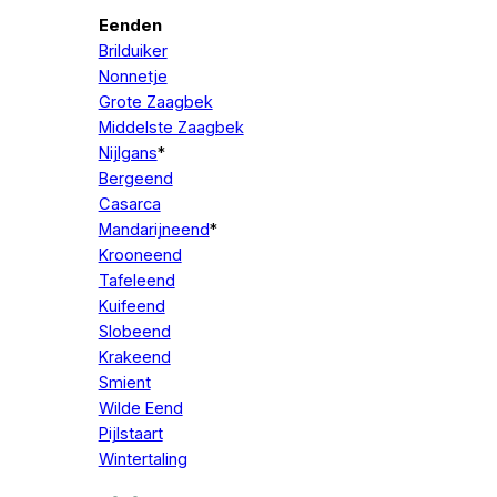
Eenden
Brilduiker
Nonnetje
Grote Zaagbek
Middelste Zaagbek
Nijlgans
*
Bergeend
Casarca
Mandarijneend
*
Krooneend
Tafeleend
Kuifeend
Slobeend
Krakeend
Smient
Wilde Eend
Pijlstaart
Wintertaling