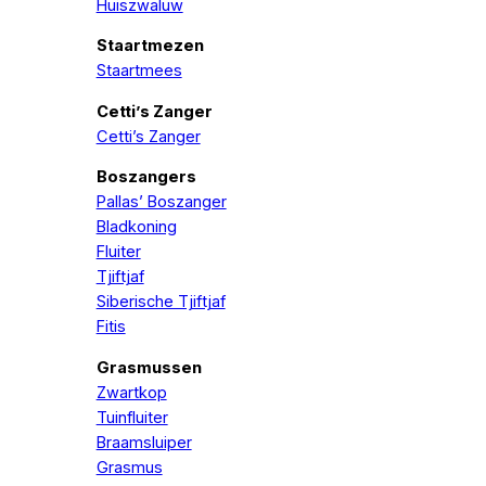
Huiszwaluw
Staartmezen
Staartmees
Cetti’s Zanger
Cetti’s Zanger
Boszangers
Pallas’ Boszanger
Bladkoning
Fluiter
Tjiftjaf
Siberische Tjiftjaf
Fitis
Grasmussen
Zwartkop
Tuinfluiter
Braamsluiper
Grasmus