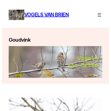
Ga
naar
VOGELS VAN BRIEN
de
inhoud
Goudvink