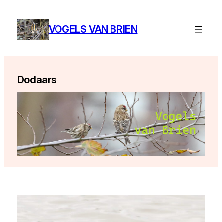
Ga
naar
VOGELS VAN BRIEN
de
inhoud
Dodaars